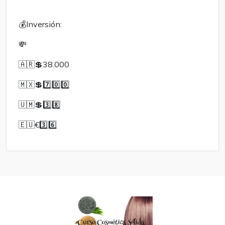
💰Inversión:
💸
🇦🇷💲38.000
🇲🇽💲7️⃣0️⃣0️⃣
🇺🇲💲3️⃣8️⃣
🇪🇺€3️⃣6️⃣