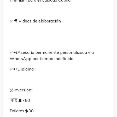
Premium para el Cuidado Capilar
✅️🎥 Videos de elaboración
✅️📲Asesoría permanente personalizada vía
WhatsApp por tiempo indefinido.
✅️📜Diploma
💰Inversión:
🇲🇽💲750
Dólares💲38