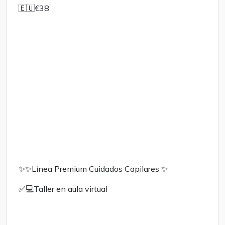
🇪🇺€38
✨️✨️Línea Premium Cuidados Capilares ✨️
✅️💻Taller en aula virtual